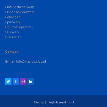
Buitenschilderwerk
Binnenschilderwerk
Behangen
Spuitwerk
Houtrot repareren
Stucwerk
Glaszetten
Contact
E-mail:
info@klaaruwklus.nl
T
F
I
L
w
a
n
i
i
c
s
n
t
e
t
k
Sitemap
|
info@klaaruwklus.nl
t
b
a
e