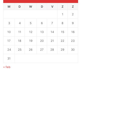
M
D
W
D
V
Z
Z
1
2
3
4
5
6
7
8
9
10
11
12
13
14
15
16
17
18
19
20
21
22
23
24
25
26
27
28
29
30
31
« feb