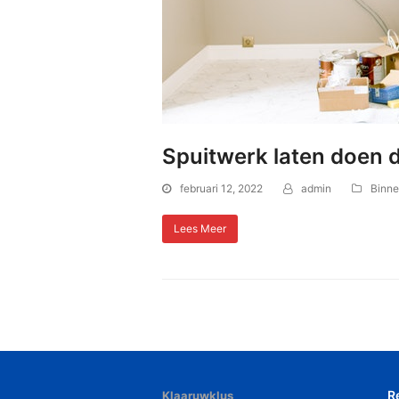
Spuitwerk laten doen d
februari 12, 2022
admin
Binne
Lees Meer
R
Klaaruwklus